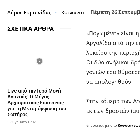
Πέμπτη 26 Σεπτεμβρ
Δήμος Ερμιονίδας
Κοινωνία
ΣΧΕΤΙΚΑ ΑΡΘΡΑ
«Παγωμένη» είναι η
Αργολίδα από την ε
λυκείου της περιοχ
Οι δύο ανήλικοι δρ
γονιών του θύματο
να απολογηθούν.
Live από την Ιερά Μονή
Λουκούς: Ο Μέγας
Στην κάμερα των Αρ
Αρχιερατικός Εσπερινός
για τη Μεταμόρφωση του
εκ των δραστών (αυ
Σωτήρος
5 Αυγούστου 2026
δημοσιεύτηκε απο
Κωνσταντίν