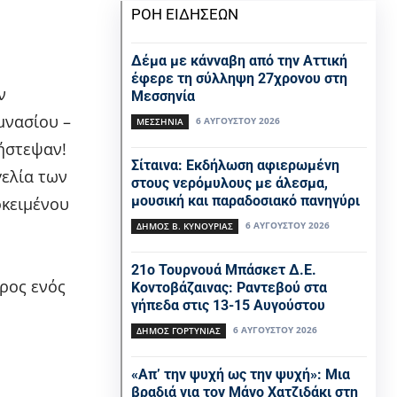
ΡΟΗ ΕΙΔΗΣΕΩΝ
Δέμα με κάνναβη από την Αττική
έφερε τη σύλληψη 27χρονου στη
ν
Μεσσηνία
μνασίου –
6 ΑΥΓΟΎΣΤΟΥ 2026
ΜΕΣΣΗΝΙΑ
λήστεψαν!
Σίταινα: Εκδήλωση αφιερωμένη
γελία των
στους νερόμυλους με άλεσμα,
μουσική και παραδοσιακό πανηγύρι
οκειμένου
6 ΑΥΓΟΎΣΤΟΥ 2026
ΔΉΜΟΣ Β. ΚΥΝΟΥΡΊΑΣ
21ο Τουρνουά Μπάσκετ Δ.Ε.
ρος ενός
Κοντοβάζαινας: Ραντεβού στα
γήπεδα στις 13-15 Αυγούστου
6 ΑΥΓΟΎΣΤΟΥ 2026
ΔΉΜΟΣ ΓΟΡΤΥΝΊΑΣ
«Απ’ την ψυχή ως την ψυχή»: Μια
βραδιά για τον Μάνο Χατζιδάκι στη