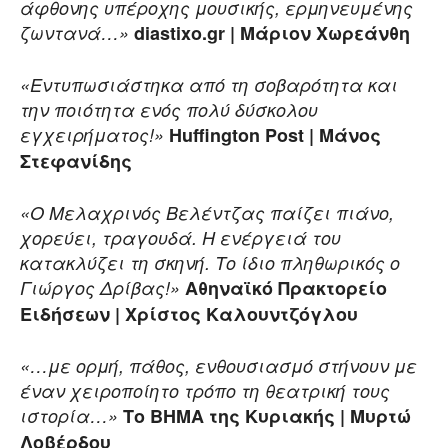
άφθονης υπέροχης μουσικής, ερμηνευμένης
ζωντανά…»
diastixo.gr | Μάριον Χωρεάνθη
«Εντυπωσιάστηκα από τη σοβαρότητα και
την ποιότητα ενός πολύ δύσκολου
εγχειρήματος!»
Huffington Post | Μάνος
Στεφανίδης
«Ο Μελαχρινός Βελέντζας παίζει πιάνο,
χορεύει, τραγουδά. Η ενέργειά του
κατακλύζει τη σκηνή. Το ίδιο πληθωρικός ο
Γιώργος Δρίβας!»
Αθηναϊκό Πρακτορείο
Ειδήσεων | Xρίστος Καλουντζόγλου
«…με ορμή, πάθος, ενθουσιασμό στήνουν με
έναν χειροποίητο τρόπο τη θεατρική τους
ιστορία…»
Το ΒΗΜΑ της Κυριακής | Μυρτώ
Λοβέρδου