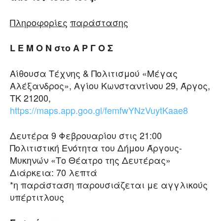
Πληροφορίες
παρ
άστασης
L E M O N στο Α Ρ Γ Ο Σ
Αίθουσα Τέχνης & Πολιτισμού «Μέγας
Αλέξανδρος», Αγίου Κωνσταντίνου 29, Άργος,
ΤΚ 21200,
https://maps.app.goo.gl/femfwYNzVuytKaae8
Δευτέρα 9 Φεβρουαρίου στις 21:00
Πολιτιστική Ενότητα του Δήμου Άργους-
Μυκηνών «Το Θέατρο της Δευτέρας»
Διάρκεια: 70 λεπτά
*η παράσταση παρουσιάζεται με αγγλικούς
υπέρτιτλους