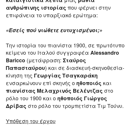
καταιγιστικά λεπτά
βαθιά
που φέρνει στην
ανθρώπινης ιστορίας
επιφάνεια το υπαρξιακό ερώτημα:
«Εσείς πού νιώθετε ευτυχισμένοι;»
Την ιστορία του πιανίστα 1900, σε πρωτότυπο
κείμενο του Ιταλού συγγραφέα
Alessandro
(μετάφραση:
Baricco
Σταύρος
) και σε διασκευή-σκηνοθεσία-
Παπασταύρου
κίνηση της
Γεωργίας Τσαγκαράκη
ενσαρκώνουν επί σκηνής ο
και
ηθοποιός
στο
πιανίστας
Μελαχρινός Βελέντζας
ρόλο του 1900 και ο
ηθοποιός
Γιώργος
στο ρόλο του τρομπετίστα Τιμ Τούνυ.
Δρίβας
Υπόθεση του έργου