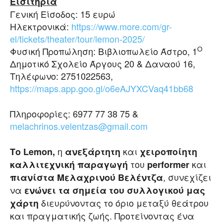
Εισιτήρια
Γενική Είσοδος: 15 ευρώ
Ηλεκτρονικά:
https://www.more.com/gr-
el/tickets/theater/tour/lemon-2025/
Ο
Φυσική Προπώληση: Βιβλιοπωλείο Άστρο, 1
Δημοτικό Σχολείο Άργους 20 & Δαναού 16,
Τηλέφωνο: 2751022563,
https://maps.app.goo.gl/o6eAJYXCVaq41bb68
Πληροφορίες: 6977 77 38 75 &
melachrinos.velentzas@gmail.com
η
και
Το
Lemon
,
ανεξάρτητη
χειροποίητη
του
και
καλλιτεχνική παραγωγή
performer
, συνεχίζει
πιανίστα Μελαχρινού Βελέντζα
να
ενώνει τα σημεία του συλλογικού μας
διευρύνοντας το όριο μεταξύ θεάτρου
χάρτη
και πραγματικής ζωής. Προτείνοντας ένα