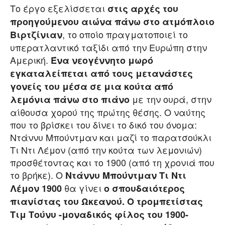
Το έργο εξελίσσεται
στις αρχές του
προηγούμενου αιώνα πάνω στο ατμόπλοιο
, το οποίο πραγματοποιεί το
Βιρτζίνιαν
υπερατλαντικό ταξίδι από την Ευρώπη στην
Αμερική.
Ένα νεογέννητο μωρό
εγκαταλείπεται από τους μετανάστες
γονείς του μέσα σε μια κούτα από
με την ουρά, στην
λεμόνια πάνω στο πιάνο
αίθουσα χορού της πρώτης θέσης. Ο ναύτης
που το βρίσκει του δίνει το δικό του όνομα:
Ντάννυ Μπούντμαν και μαζί το παρατσούκλι
Τι Ντι Λέμον (από την κούτα των λεμονιών)
προσθέτοντας και το 1900 (από τη χρονιά που
το βρήκε). Ο
Ντάννυ Μπούντμαν Τι Ντι
θα γίνει
Λέμον 1900
ο σπουδαιότερος
πιανίστας του Ωκεανού
. Ο τρομπετίστας
Τιμ Τούνυ -μοναδικός φίλος του 1900-