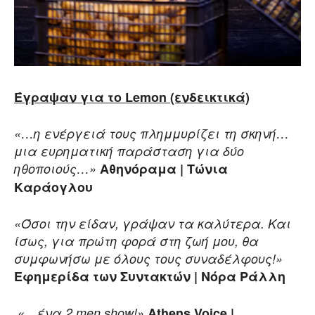
Έγραψαν για το
Lemon
(ενδεικτικά)
«…η ενέργειά τους πλημμυρίζει τη σκηνή…
μια ευρηματική παράσταση για δύο
ηθοποιούς…»
Αθηνόραμα | Τώνια
Καράογλου
«Όσοι την είδαν, γράψαν τα καλύτερα. Και
ίσως, για πρώτη φορά στη ζωή μου, θα
συμφωνήσω με όλους τους συναδέλφους!»
Εφημερίδα των Συντακτών | Νόρα Ράλλη
«…ένα 2
men
show
!»
Athens Voice |