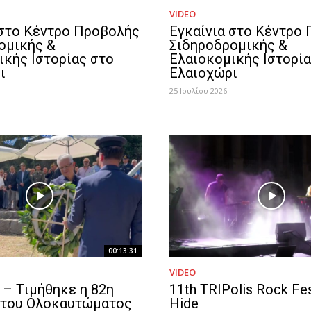
VIDEO
 στο Κέντρο Προβολής
Εγκαίνια στο Κέντρο
ομικής &
Σιδηροδρομικής &
ικής Ιστορίας στο
Ελαιοκομικής Ιστορία
ι
Ελαιοχώρι
25 Ιουλίου 2026
00:13:31
VIDEO
 – Tιμήθηκε η 82η
11th TRIPolis Rock Fest
 του Ολοκαυτώματος
Hide