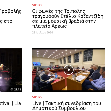
VIDEO
 Προβολής
Οι φωνές της Τρίπολης
τραγουδούν Στέλιο Καζαντζίδη
ς στο
σε μια μουσική βραδιά στην
πλατεία Άρεως
22 Ιουλίου 2026
01:28:12
VIDEO
ival | Lia
Live | Τακτική συνεδρίαση του
Δημοτικού Συμβουλίου