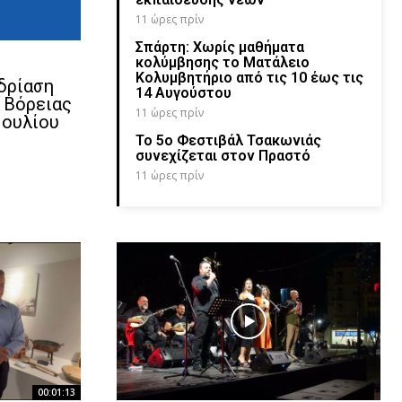
11 ώρες πρίν
Σπάρτη: Χωρίς μαθήματα
κολύμβησης το Ματάλειο
Κολυμβητήριο από τις 10 έως τις
δρίαση
14 Αυγούστου
 Βόρειας
11 ώρες πρίν
Ιουλίου
Το 5ο Φεστιβάλ Τσακωνιάς
συνεχίζεται στον Πραστό
11 ώρες πρίν
00:01:13