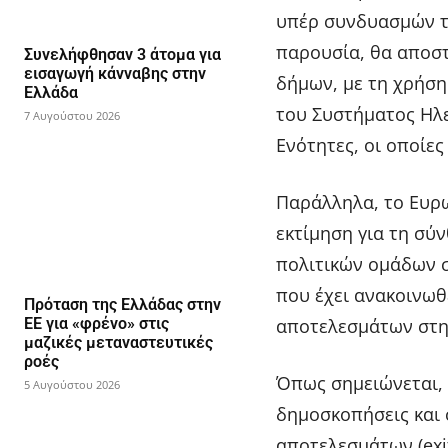
υπέρ συνδυασμών 
παρουσία, θα αποστ
Συνελήφθησαν 3 άτομα για
εισαγωγή κάνναβης στην
δήμων, με τη χρήσ
Ελλάδα
του Συστήματος Ηλε
7 Αυγούστου 2026
Ενότητες, οι οποίε
Παράλληλα, το Ευρ
εκτίμηση για τη σύ
πολιτικών ομάδων σ
που έχει ανακοινω
Πρόταση της Ελλάδας στην
αποτελεσμάτων στη
ΕΕ για «φρένο» στις
μαζικές μεταναστευτικές
ροές
Όπως σημειώνεται, 
5 Αυγούστου 2026
δημοσκοπήσεις και 
αποτελεσμάτων (exit