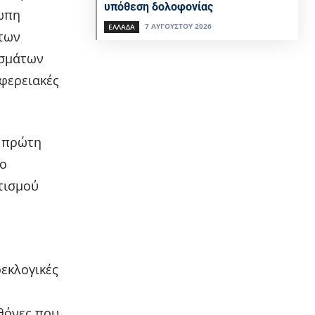
υπόθεση δολοφονίας
ωπη
7 ΑΥΓΟΎΣΤΟΥ 2026
ΕΛΛΆΔΑ
 των
εσμάτων
ιφερειακές
ν πρώτη
δο
τισμού
οεκλογικές
οθόνες που