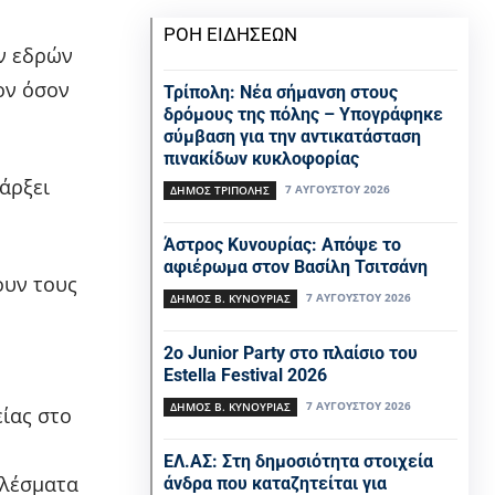
ΡΟΗ ΕΙΔΗΣΕΩΝ
ν εδρών
ον όσον
Τρίπολη: Νέα σήμανση στους
δρόμους της πόλης – Υπογράφηκε
σύμβαση για την αντικατάσταση
πινακίδων κυκλοφορίας
άρξει
7 ΑΥΓΟΎΣΤΟΥ 2026
ΔΉΜΟΣ ΤΡΊΠΟΛΗΣ
Άστρος Κυνουρίας: Απόψε το
αφιέρωμα στον Βασίλη Τσιτσάνη
ουν τους
7 ΑΥΓΟΎΣΤΟΥ 2026
ΔΉΜΟΣ Β. ΚΥΝΟΥΡΊΑΣ
2ο Junior Party στο πλαίσιο του
Estella Festival 2026
7 ΑΥΓΟΎΣΤΟΥ 2026
ΔΉΜΟΣ Β. ΚΥΝΟΥΡΊΑΣ
ίας στο
ΕΛ.ΑΣ: Στη δημοσιότητα στοιχεία
ελέσματα
άνδρα που καταζητείται για