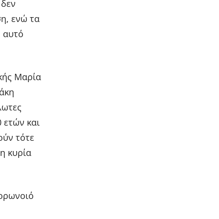
 δεν
η, ενώ τα
ο αυτό
κής Μαρία
άκη
λωτες
 ετών και
ούν τότε
η κυρία
κορωνοιό