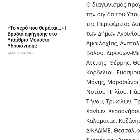
Ο διαγωνισμός πραγ
την αιγίδα του Υπο
της Περιφέρειας Δυ
«Το νερό που θυμάται…» |
των Δήμων Αγρινίου
Βραδιά αφήγησης στο
Υπαίθριο Μουσείο
Αμφιλοχίας, Ανατολι
Υδροκίνησης
Βόλου, Διρφύων-Με
24 Ιουλίου 2026
Αττικής, Θέρμης, Θ
Κορδελιού-Ευόσμου,
Μάνης, Μαραθώνος,
Νοτίου Πηλίου, Πάρ
Τήνου, Τρικάλων, Τ
Χανίων, Χερσονήσου
Καλαμάτας, Κοζάνης
ΔΙΚΑΔΙΜΕ, Θεσσαλι