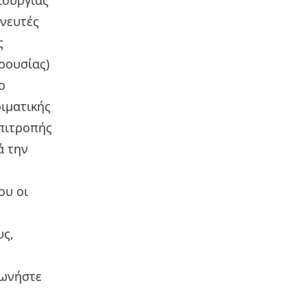
ιουργίας
ηνευτές
ς
ρουσίας)
ο
ιματικής
επιτροπής
ά την
ου οι
υς,
νωνήστε