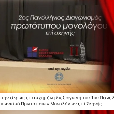
την άκρως επιτυχημένη διεξαγωγή του 1ου Πανε
ιαγωνισμό Πρωτότυπων Μονολόγων επί Σκηνής.