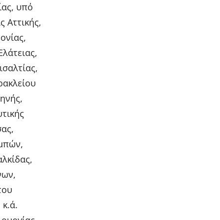
ίας, υπό
ς Αττικής,
ονίας,
Ελάτειας,
ισαλτίας,
ρακλείου
ηνής,
υτικής
ας,
εμπών,
αλκίδας,
νων,
του
κ.ά.