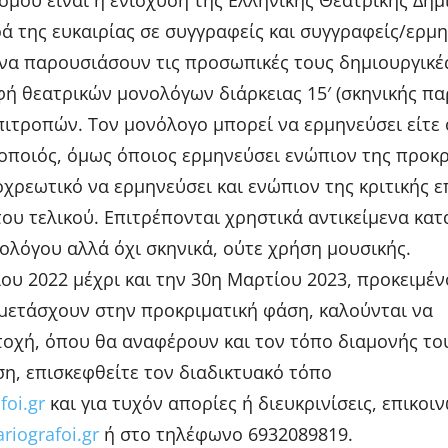
σμού είναι η ενίσχυση της Ελληνικής Θεατρικής Δημ
ά της ευκαιρίας σε συγγραφείς και συγγραφείς/ερμ
 να παρουσιάσουν τις προσωπικές τους δημιουργικέ
ή θεατρικών μονολόγων διάρκειας 15′ (σκηνικής πα
πιτροπών. Τον μονόλογο μπορεί να ερμηνεύσει είτε 
οποιός, όμως όποιος ερμηνεύσει ενώπιον της προκρ
οχρεωτικό να ερμηνεύσει και ενώπιον της κριτικής 
του τελικού. Επιτρέπονται χρηστικά αντικείμενα κατ
λόγου αλλά όχι σκηνικά, ούτε χρήση μουσικής.
ου 2022 μέχρι και την 30η Μαρτίου 2023, προκειμέν
μετάσχουν στην προκριματική φάση, καλούνται να
χή, όπου θα αναφέρουν και τον τόπο διαμονής το
η, επισκεφθείτε τον διαδικτυακό τόπο
oi.gr
και για τυχόν απορίες ή διευκρινίσεις, επικοι
riografoi.gr
ή στο τηλέφωνο 6932089819.