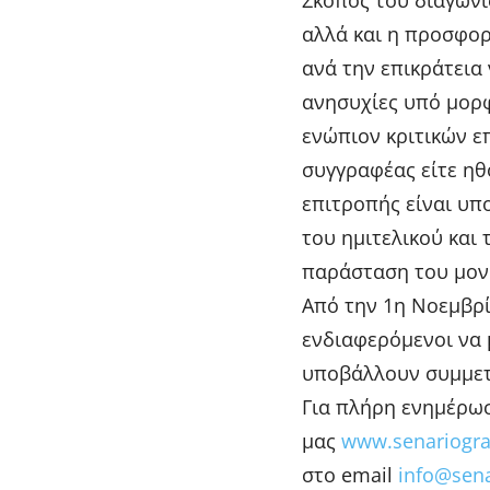
Σκοπός του διαγωνι
αλλά και η προσφορ
ανά την επικράτεια
ανησυχίες υπό μορφ
ενώπιον κριτικών ε
συγγραφέας είτε ηθ
επιτροπής είναι υπ
του ημιτελικού και 
παράσταση του μονο
Από την 1η Νοεμβρί
ενδιαφερόμενοι να 
υποβάλλουν συμμετο
Για πλήρη ενημέρωσ
μας
www.senariograf
στο email
info@sena