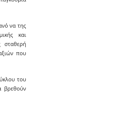
ανό να της
μικής και
ς σταθερή
αξιών που
κύκλου του
α βρεθούν