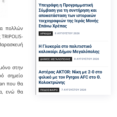
Υπεγράφη η Προγραμματική
Σύμβαση για τη συντήρηση και
αποκατάσταση των ιστορικών
τοιχογραφιών της Ιεράς Μονής
Επάνω Χρέπας
ία πολλών
8 ΑΥΓΟΎΣΤΟΥ 2026
ΑΡΚΑΔΙΑ
 TRIPOLIS-
Παρασκευή
Η Γλυκερία στο πολιτιστικό
καλοκαίρι Δήμου Μεγαλόπολης
8 ΑΥΓΟΎΣΤΟΥ 2026
ΔΉΜΟΣ ΜΕΓΑΛΌΠΟΛΗΣ
μόνο στην
Αστέρας AKTOR: Νίκη με 2-0 στο
ρό σημείο
φιλικό με τον Pyrgos AFC στο Θ.
Κολοκτρώνης
gan που θα
7 ΑΥΓΟΎΣΤΟΥ 2026
ΠΟΔΌΣΦΑΙΡΟ
α, ενώ θα