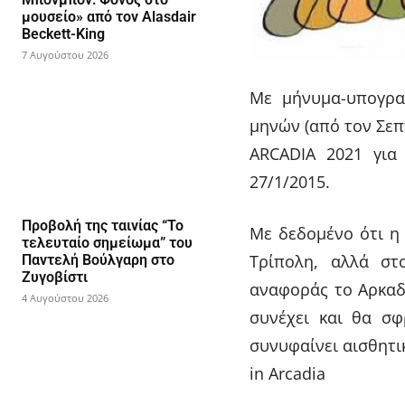
μουσείο» από τον Alasdair
Beckett-King
7 Αυγούστου 2026
Με μήνυμα-υπογρα
μηνών (από τον Σεπ
ARCADIA 2021 για
27/1/2015.
Προβολή της ταινίας “Το
Με δεδομένο ότι η
τελευταίο σημείωμα” του
Τρίπολη, αλλά στ
Παντελή Βούλγαρη στο
Ζυγοβίστι
αναφοράς το Αρκαδι
4 Αυγούστου 2026
συνέχει και θα σφ
συνυφαίνει αισθητικ
in Arcadia