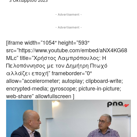
3 Οκτωβρίου 2023
- Advertisement -
- Advertisement -
[iframe width=”1054″ height=”593″
src=”https://www.youtube.com/embed/aNX4KG68
MLc” title=”Χρήστος Λαμπρόπουλος: Η
Πελοπόννησος με τον Δημήτρη Πτωχό
αλλάζει εποχή” frameborder=”0″
allow=”accelerometer; autoplay; clipboard-write;
encrypted-media; gyroscope; picture-in-picture;
web-share” allowfullscreen ]