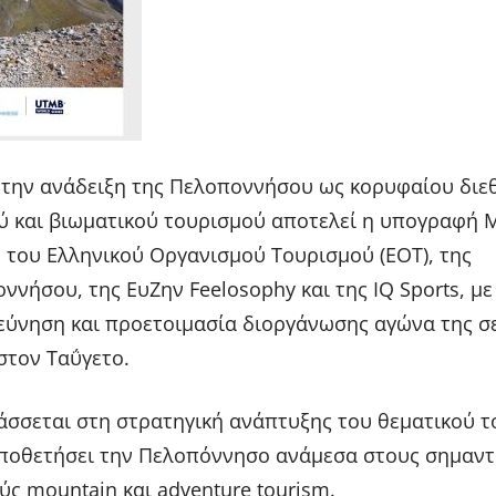
 την ανάδειξη της Πελοποννήσου ως κορυφαίου διε
ύ και βιωματικού τουρισμού αποτελεί η υπογραφή 
 του Ελληνικού Οργανισμού Τουρισμού (ΕΟΤ), της
ννήσου, της ΕυΖην Feelosophy και της IQ Sports, με
ρεύνηση και προετοιμασία διοργάνωσης αγώνα της σ
στον Ταΰγετο.
άσσεται στη στρατηγική ανάπτυξης του θεματικού 
οποθετήσει την Πελοπόννησο ανάμεσα στους σημαντ
ύς mountain και adventure tourism.