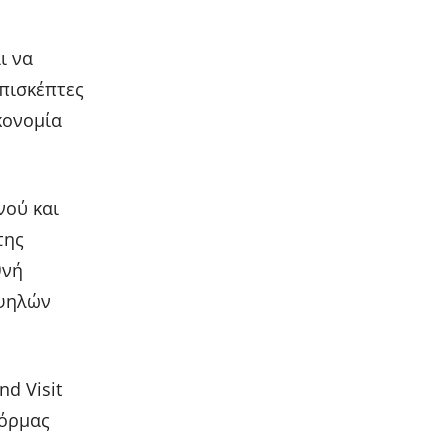
ι να
επισκέπτες
κονομία
νού και
της
θνή
υψηλών
d Visit
φόρμας