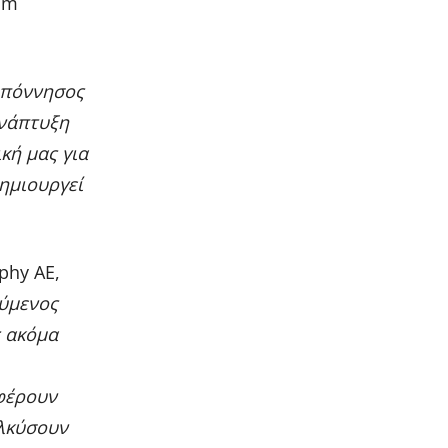
um
οπόννησος
ανάπτυξη
κή μας για
δημιουργεί
phy AE,
ούμενος
 ακόμα
φέρουν
ελκύσουν