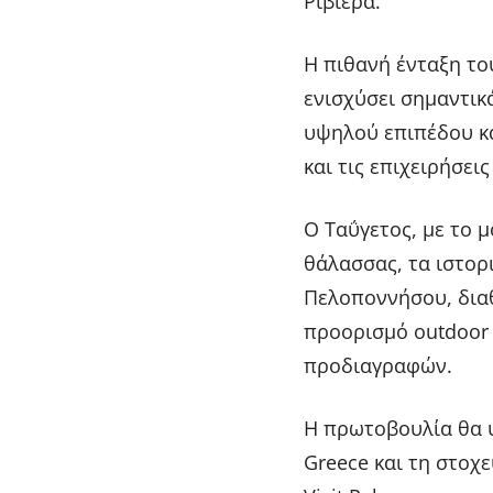
Ριβιέρα.
Η πιθανή ένταξη το
ενισχύσει σημαντικ
υψηλού επιπέδου κα
και τις επιχειρήσεις
Ο Ταΰγετος, με το 
θάλασσας, τα ιστορ
Πελοποννήσου, διαθ
προορισμό outdoor
προδιαγραφών.
Η πρωτοβουλία θα υ
Greece και τη στο