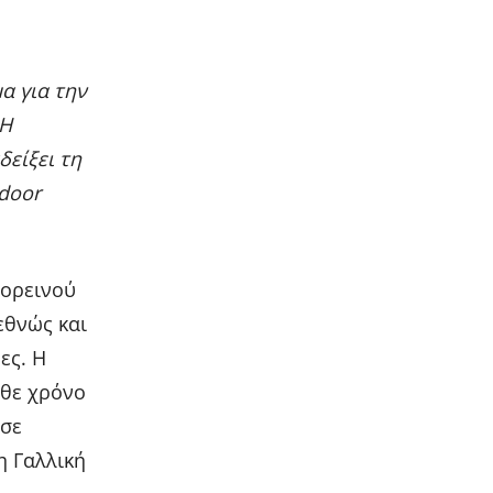
α για την
 Η
είξει τη
door
 ορεινού
εθνώς και
ες. Η
άθε χρόνο
 σε
η Γαλλική