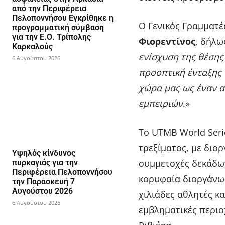
από την Περιφέρεια
Πελοποννήσου Εγκρίθηκε η
Ο Γενικός Γραμματ
προγραμματική σύμβαση
για την Ε.Ο. Τρίπολης
Φιορεντίνος
, δήλω
Καρκαλούς
ενίσχυση της θέσης
6 Αυγούστου 2026
προοπτική ένταξης 
χώρα μας ως έναν α
εμπειριών
.»
Το UTMB World Seri
τρεξίματος, με διο
Υψηλός κίνδυνος
συμμετοχές δεκάδω
πυρκαγιάς για την
Περιφέρεια Πελοποννήσου
κορυφαία διοργάνω
την Παρασκευή 7
Αυγούστου 2026
χιλιάδες αθλητές κα
6 Αυγούστου 2026
εμβληματικές περιο