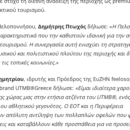
 με στόχο τη διεθνή ανάδειξη της περιοχής ως premi
κτικού τουρισμού.
Πελοποννήσου,
Δημήτρης Πτωχός
δήλωσε: «
Η Πελ
χαρακτηριστικά που την καθιστούν ιδανική για την 
ουρισμού. Η συνεργασία αυτή ενισχύει τη στρατηγι
υσικού και πολιτιστικού πλούτου της περιοχής και 
 τις τοπικές κοινωνίες.
»
ημητρίου
, ιδρυτής και Πρόεδρος της ΕυΖΗΝ feeloso
 brand UTMB®Greece δήλωσε:
«Είμαι ιδιαίτερα χαρ
ης χώρας μας στην ετήσια ατζέντα του
UTMB®, ενός
ου αθλητικού γεγονότος. Ο ΕΟΤ και η Περιφέρεια
ν απόλυτη αντίληψη των πολλαπλών οφελών που 
εις και καταβάλλουν κάθε προσπάθεια για να προσ