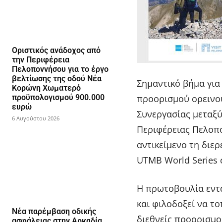
Οριστικός ανάδοχος από
την Περιφέρεια
Πελοποννήσου για το έργο
βελτίωσης της οδού Νέα
Σημαντικό βήμα για
Κορώνη Χωματερό
προϋπολογισμού 900.000
προορισμού ορεινο
ευρώ
Συνεργασίας μεταξύ
6 Αυγούστου 2026
Περιφέρειας Πελοπο
αντικείμενο τη διε
UTMB World Series 
Η πρωτοβουλία εντ
και φιλοδοξεί να τ
Νέα παρέμβαση οδικής
διεθνείς προορισμο
ασφάλειας στην Αρκαδία