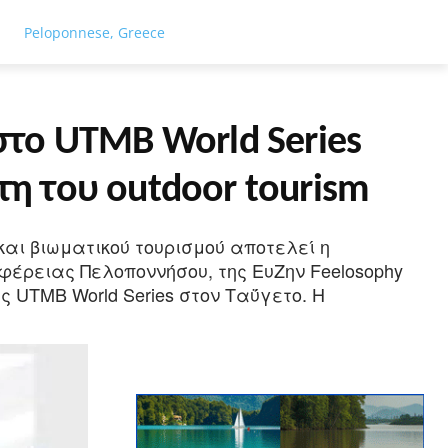
ΓΕΙΑ
ΤΟΥΡΙΣΜΟΣ
ΑΘΛΗΤΙΣΜΟΣ
ΕΙΔΗΣΕΙΣ
ΑΦΙΕΡΏ
Peloponnese, Greece
στο UTMB World Series
τη του outdoor tourism
και βιωματικού τουρισμού αποτελεί η
φέρειας Πελοποννήσου, της ΕυΖην Feelosophy
ς UTMB World Series στον Ταΰγετο. Η