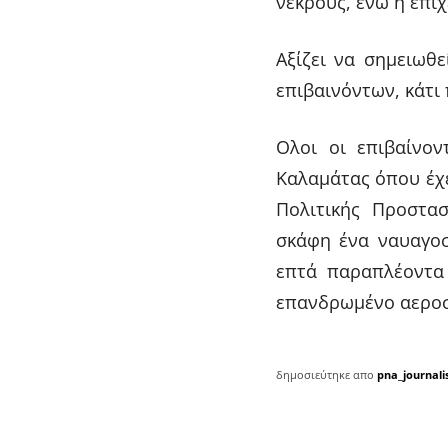
νεκρούς, ενώ η επι
Αξίζει να σημειωθ
επιβαινόντων, κάτι
Ολοι οι επιβαίνον
Καλαμάτας όπου έχε
Πολιτικής Προστασ
σκάφη ένα ναυαγοσ
επτά παραπλέοντα 
επανδρωμένο αερο
δημοσιεύτηκε απο
pna_journali