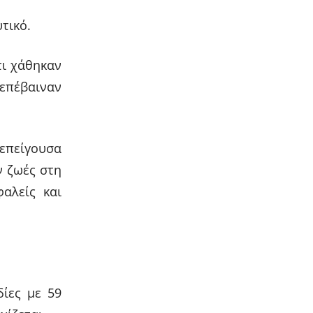
τικό.
τι χάθηκαν
 επέβαιναν
 επείγουσα
ν ζωές στη
αλείς και
ίες με 59