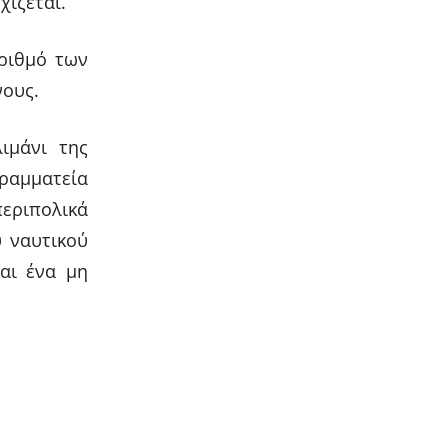
χίζεται.
αριθμό των
νους.
ιμάνι της
Γραμματεία
εριπολικά
 ναυτικού
αι ένα μη