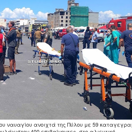
του ναυαγίου ανοιχτά της Πύλου με 59 καταγεγρα
λάχιστον 400 επιβαίνοντες, στο αλιευτικό.