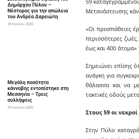
59 καταγεγραμμένου
Δημάρχου Πύλου –
Μετανάστευσης κάνε
Νέστορος για την απώλεια
του Ανδρέα Δαρειώτη
29 Ιουλίου 2026
«Οι προσπάθειες έρ
περισσότερες ζωές
έως και 400 άτομα» 
Σημειώνει επίσης ό
ανάγκη για συγκεκρ
Μεγάλη ποσότητα
θάλασσα και να με
κάνναβης εντοπίστηκε στη
τακτικές οδούς μετ
Μεσσηνία – Τρεις
συλλήψεις
29 Ιουλίου 2026
Στους 59 οι νεκρο
Στην Πύλο καταγρά