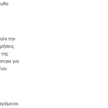
ουθο
ργία την
ρήσεις
 της
στηκε για
ένει
φερόμενοι