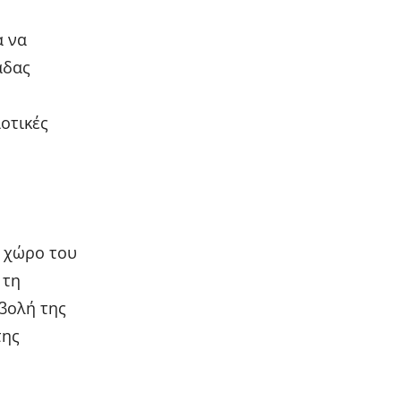
α να
άδας
ιοτικές
ν χώρο του
 τη
βολή της
της