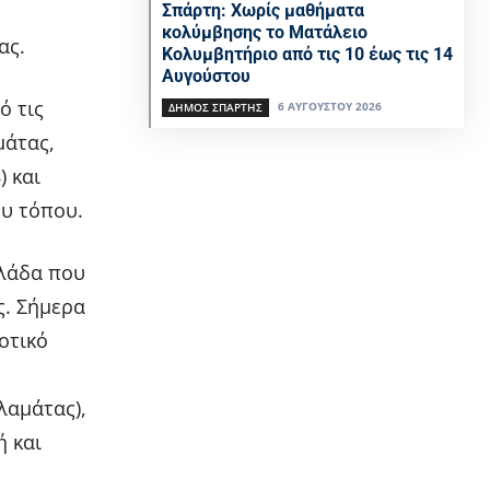
Σπάρτη: Χωρίς μαθήματα
κολύμβησης το Ματάλειο
ας.
Κολυμβητήριο από τις 10 έως τις 14
Αυγούστου
ό τις
6 ΑΥΓΟΎΣΤΟΥ 2026
ΔΉΜΟΣ ΣΠΆΡΤΗΣ
μάτας,
) και
ου τόπου.
λάδα που
ς. Σήμερα
οτικό
λαμάτας),
ή και