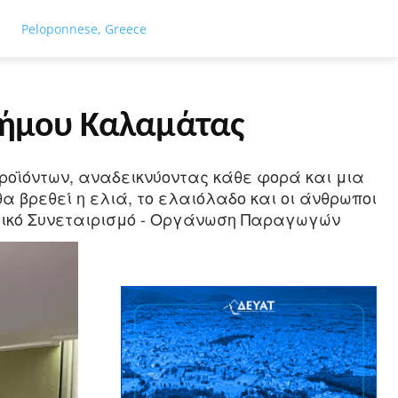
ΓΕΙΑ
ΤΟΥΡΙΣΜΟΣ
ΑΘΛΗΤΙΣΜΟΣ
ΕΙΔΗΣΕΙΣ
ΑΦΙΕΡΏ
Peloponnese, Greece
Δήμου Καλαμάτας
ροϊόντων, αναδεικνύοντας κάθε φορά και μια
α βρεθεί η ελιά, το ελαιόλαδο και οι άνθρωποι
ικό Συνεταιρισμό - Οργάνωση Παραγωγών