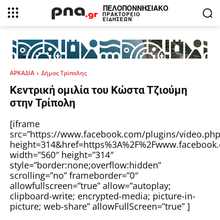
ΠΕΛΟΠΟΝΝΗΣΙΑΚΟ
ΠΡΑΚΤΟΡΕΙΟ
ΕΙΔΗΣΕΩΝ
ΑΡΚΑΔΙΑ
Δήμος Τρίπολης
Κεντρική ομιλία του Κώστα Τζιούμη
στην Τρίπολη
[iframe
src=”https://www.facebook.com/plugins/video.php
height=314&href=https%3A%2F%2Fwww.facebook.
width=”560″ height=”314″
style=”border:none;overflow:hidden”
scrolling=”no” frameborder=”0″
allowfullscreen=”true” allow=”autoplay;
clipboard-write; encrypted-media; picture-in-
picture; web-share” allowFullScreen=”true” ]