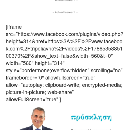
- Advertisement -
[iframe
src=”https://www.facebook.com/plugins/video.php?
height=314&href=https%3A%2F%2Fwww.faceboo
k.com%2Ftripoliavrio%2Fvideos%2F17865358851
00370%2F&show_text=false&width=560&t=0″
width=”560″ height=”314″
style=”border:none;overflow:hidden” scrolling=”no”
frameborder=”0″ allowfullscreen=”true”
allow=”autoplay; clipboard-write; encrypted-media;
picture-in-picture; web-share”
allowFullScreen=”true” ]