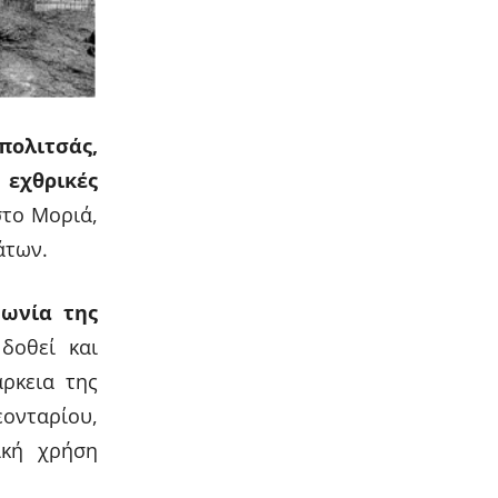
πολιτσάς,
 εχθρικές
στο Μοριά,
άτων.
νωνία της
δοθεί και
ρκεια της
ονταρίου,
ική χρήση