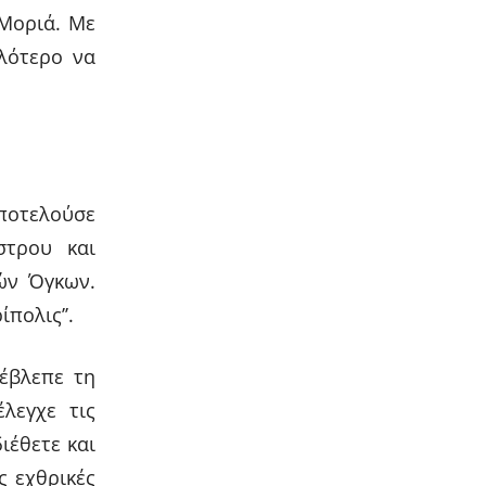
 Μοριά. Με
λότερο να
οτελούσε
στρου και
ών Όγκων.
πολις’’.
έβλεπε τη
λεγχε τις
ιέθετε και
ς εχθρικές