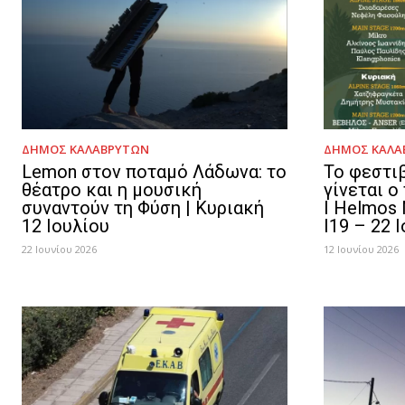
ΔΉΜΟΣ ΚΑΛΑΒΡΎΤΩΝ
ΔΉΜΟΣ ΚΑΛΑ
Lemon στον ποταμό Λάδωνα: το
Το φεστι
θέατρο και η μουσική
γίνεται ο
συναντούν τη Φύση | Κυριακή
Ι Helmos 
12 Ιουλίου
Ι19 – 22 
22 Ιουνίου 2026
12 Ιουνίου 2026