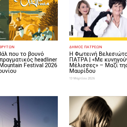
ΒΡΎΤΩΝ
ΔΉΜΟΣ ΠΑΤΡΈΩΝ
βάλ που το βουνό
Η Φωτεινή Βελεσιώτο
 πραγματικός headliner
ΠΑΤΡΑ | «Με κυνηγού
Mountain Festival 2026​
Μέλισσες» – Μαζί της
Ιουνίου
Μαυρίδου
13 Μαρτίου 2026