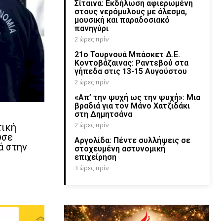
Σίταινα: Εκδήλωση αφιερωμένη
στους νερόμυλους με άλεσμα,
μουσική και παραδοσιακό
πανηγύρι
2 ώρες πρίν
21ο Τουρνουά Μπάσκετ Δ.Ε.
Κοντοβάζαινας: Ραντεβού στα
γήπεδα στις 13-15 Αυγούστου
2 ώρες πρίν
«Απ’ την ψυχή ως την ψυχή»: Μια
βραδιά για τον Μάνο Χατζιδάκι
στη Δημητσάνα
2 ώρες πρίν
τική
ύσε
Αργολίδα: Πέντε συλλήψεις σε
ά στην
στοχευμένη αστυνομική
επιχείρηση
3 ώρες πρίν