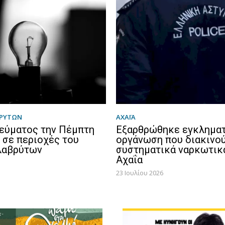
ΒΡΎΤΩΝ
ΑΧΑΪΑ
εύματος την Πέμπτη
Εξαρθρώθηκε εγκλημα
υ σε περιοχές του
οργάνωση που διακινο
λαβρύτων
συστηματικά ναρκωτικ
Αχαΐα
23 Ιουλίου 2026